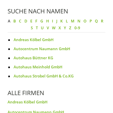
SUCHE NACH NAMEN
A
B
C
D
E
F
G
H
I
J
K
L
M
N
O
P
Q
R
S
T
U
V
W
X
Y
Z
0-9
Andreas Kölbel GmbH
Autocentrum Naumann GmbH
Autohaus Büttner KG
Autohaus Meinhold GmbH
Autohaus Strobel GmbH & Co.KG
ALLE FIRMEN
Andreas Kölbel GmbH
Autocentrum Naumann GmbH