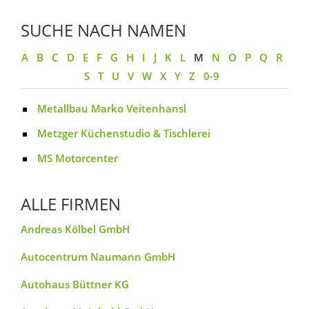
SUCHE NACH NAMEN
A
B
C
D
E
F
G
H
I
J
K
L
M
N
O
P
Q
R
S
T
U
V
W
X
Y
Z
0-9
Metallbau Marko Veitenhansl
Metzger Küchenstudio & Tischlerei
MS Motorcenter
ALLE FIRMEN
Andreas Kölbel GmbH
Autocentrum Naumann GmbH
Autohaus Büttner KG